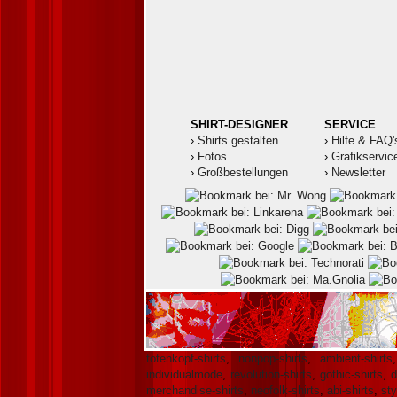
SHIRT-DESIGNER
SERVICE
›
Shirts gestalten
›
Hilfe & FAQ'
›
Fotos
›
Grafikservic
›
Großbestellungen
›
Newsletter
totenkopf-shirts
,
nonpop-shirts
,
ambient-shirts
individualmode
,
revolution-shirts
,
gothic-shirts
,
d
merchandise-shirts
,
neofolk-shirts
,
abi-shirts
,
sty